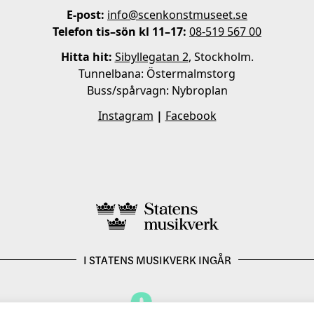
E-post:
info@scenkonstmuseet.se
Telefon tis–sön kl 11–17:
08-519 567 00
Hitta hit:
Sibyllegatan 2
, Stockholm.
Tunnelbana: Östermalmstorg
Buss/spårvagn: Nybroplan
Instagram
|
Facebook
I STATENS MUSIKVERK INGÅR