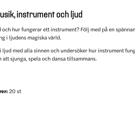
usik, instrument och ljud
d och hur fungerar ett instrument? Följ med på en spänna
ing i ljudens magiska värld.
i ljud med alla sinnen och undersöker hur instrument funge
 att sjunga, spela och dansa tillsammans.
ver:
20 st