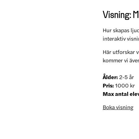
Visning: M
Hur skapas lju
interaktiv visn
Här utforskar v
kommer vi även
Ålder:
2-5 år
Pris:
1000 kr
Max antal ele
Boka visning