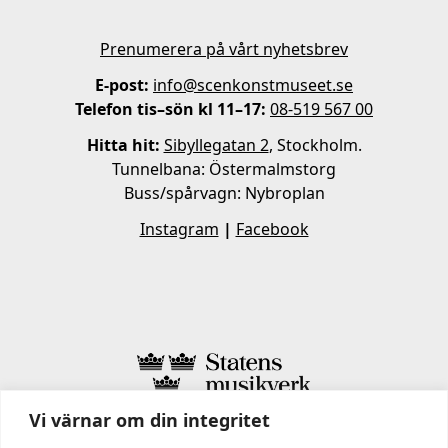
Prenumerera på vårt nyhetsbrev
E-post:
info@scenkonstmuseet.se
Telefon tis–sön kl 11–17:
08-519 567 00
Hitta hit:
Sibyllegatan 2
, Stockholm.
Tunnelbana: Östermalmstorg
Buss/spårvagn: Nybroplan
Instagram
|
Facebook
Vi värnar om din integritet
I STATENS MUSIKVERK INGÅR