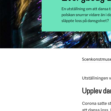
En utställning om att dansa 
polskan snurrar vidare än i d
släppte loss på dansgolvet?
Scenkonstmus
Utställningen 
Upplev da
Corona satte s
att dansa loss.