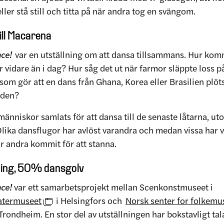
ller stå still och titta på när andra tog en svängom.
ill Macarena
nce!
var en utställning om att dansa tillsammans. Hur komm
 vidare än i dag? Hur såg det ut när farmor släppte loss 
som gör att en dans från Ghana, Korea eller Brasilien plöt
orden?
r människor samlats för att dansa till de senaste låtarna,
 Olika dansflugor har avlöst varandra och medan vissa har v
r andra kommit för att stanna.
ning, 50% dansgolv
ce!
var ett samarbetsprojekt mellan Scenkonstmuseet i
atermuseet
i Helsingfors och
Norsk senter for folkemu
Trondheim. En stor del av utställningen har bokstavligt ta