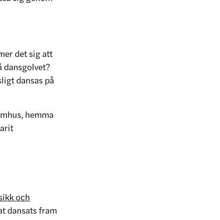
er det sig att
på dansgolvet?
sligt dansas på
 utomhus, hemma
arit
sikk och
lat dansats fram