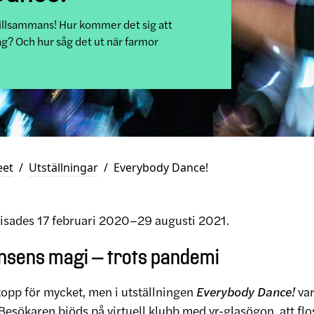
tillsammans! Hur kommer det sig att
ag? Och hur såg det ut när farmor
eet
/
Utställningar
/
Everybody Dance!
visades 17 februari 2020–29 augusti 2021.
nsens magi – trots pandemi
topp för mycket, men i utställningen
Everybody Dance!
var
 Besökaren bjöds på virtuell klubb med vr-glasögon, att fl