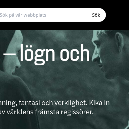
Sök
– lögn och
ing, fantasi och verklighet. Kika in
v världens främsta regissörer.