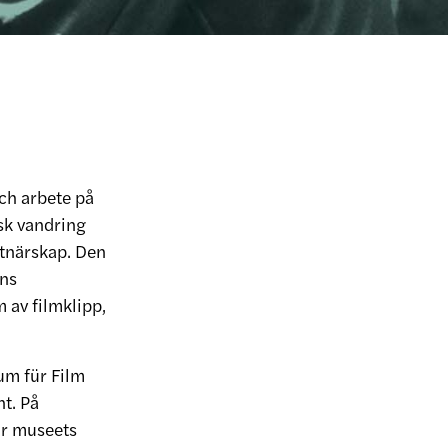
ch arbete på
sk vandring
tnärskap. Den
ans
 av filmklipp,
um für Film
nt. På
ur museets