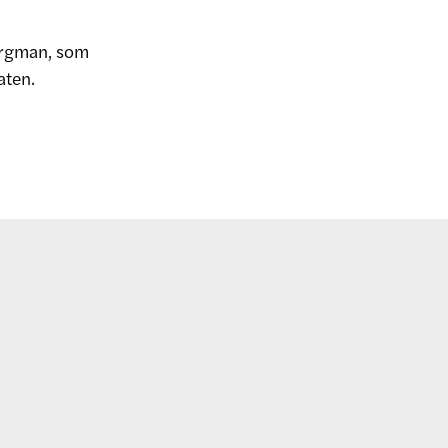
ergman, som
aten.