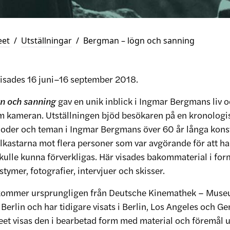
eet
/
Utställningar
/
Bergman – lögn och sanning
visades 16 juni–16 september 2018.
n och sanning
gav en unik inblick i Ingmar Bergmans liv o
 kameran. Utställningen bjöd besökaren på en kronologi
oder och teman i Ingmar Bergmans över 60 år långa kons
ålkastarna mot flera personer som var avgörande för att h
kulle kunna förverkligas. Här visades bakommaterial i form
tymer, fotografier, intervjuer och skisser.
 kommer ursprungligen från Deutsche Kinemathek – Muse
erlin och har tidigare visats i Berlin, Los Angeles och Ge
t visas den i bearbetad form med material och föremål 