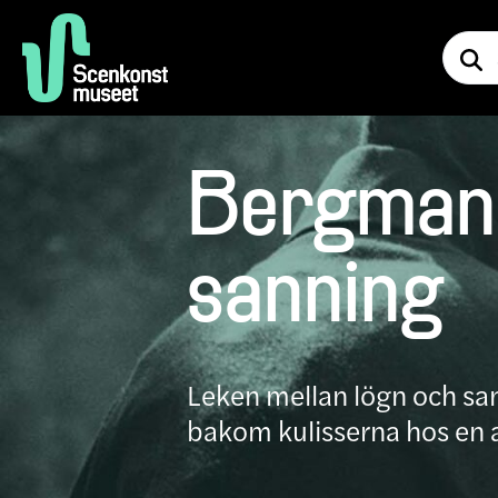
Bergman 
sanning
Leken mellan lögn och sann
bakom kulisserna hos en a