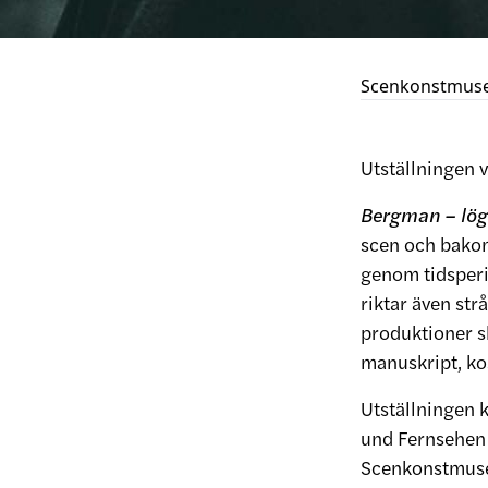
Scenkonstmus
Utställningen 
Bergman – lög
scen och bakom
genom tidsperi
riktar även str
produktioner s
manuskript, kos
Utställningen
und Fernsehen B
Scenkonstmusee