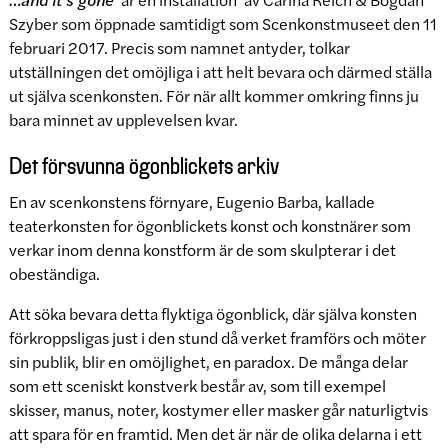
Szyber som öppnade samtidigt som Scenkonstmuseet den 11
februari 2017. Precis som namnet antyder, tolkar
utställningen det omöjliga i att helt bevara och därmed ställa
ut själva scenkonsten. För när allt kommer omkring finns ju
bara minnet av upplevelsen kvar.
Det försvunna ögonblickets arkiv
En av scenkonstens förnyare, Eugenio Barba, kallade
teaterkonsten for ögonblickets konst och konstnärer som
verkar inom denna konstform är de som skulpterar i det
obeständiga.
Att söka bevara detta flyktiga ögonblick, där själva konsten
förkroppsligas just i den stund då verket framförs och möter
sin publik, blir en omöjlighet, en paradox. De många delar
som ett sceniskt konstverk består av, som till exempel
skisser, manus, noter, kostymer eller masker går naturligtvis
att spara för en framtid. Men det är när de olika delarna i ett