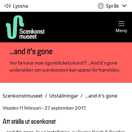
Lyssna
Språk
Meny
...and it's gone
Hur bevarar man ögonblickets konst? ...And it´s gone
undersöker om scenkonsten kan sparas för framtiden.
Scenkonstmuseet
/
Utställningar
/
...and it's gone
Visades 11 februari– 27 september 2017.
Att ställa ut scenkonst
…and it’s gone
är en installation av Carina Reich & Bogdan