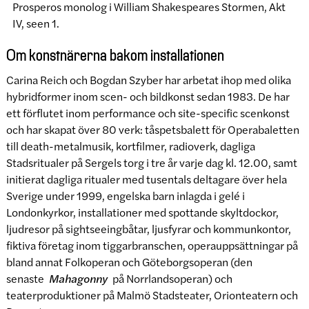
Prosperos monolog i William Shakespeares Stormen, Akt
IV, seen 1.
Om konstnärerna bakom installationen
Carina Reich och Bogdan Szyber har arbetat ihop med olika
hybridformer inom scen- och bildkonst sedan 1983. De har
ett förflutet inom performance och site-specific scenkonst
och har skapat över 80 verk: tåspetsbalett för Operabaletten
till death-metalmusik, kortfilmer, radioverk, dagliga
Stadsritualer på Sergels torg i tre år varje dag kl. 12.00, samt
initierat dagliga ritualer med tusentals deltagare över hela
Sverige under 1999, engelska barn inlagda i gelé i
Londonkyrkor, installationer med spottande skyltdockor,
ljudresor på sightseeingbåtar, ljusfyrar och kommunkontor,
fiktiva företag inom tiggarbranschen, operauppsättningar på
bland annat Folkoperan och Göteborgsoperan (den
senaste
Mahagonny
på Norrlandsoperan) och
teaterproduktioner på Malmö Stadsteater, Orionteatern och