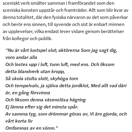
sceniskt verk smälter samman i framförandet som den
sceniska konsten uppstår och framträder. Allt som blir kvar av
denna totalitet, där den fysiska närvaron av det som påverkar
och berör ens sinnen, till syvende och sist är enbart minnen
av upplevelser, vilka endast lever vidare genom berättelser
från kollegor och publik.
”Nu är vårt lustspel slut; aktörerna Som jag sagt dig,
voro andar alla
Och lostes upp i luft, tunn luft, med ens. Och liksom
detta blandverk utan kropp,
Så skola stolta slott, skyhöga torn
Och tempelvalv, ja själva detta jordklot, Med allt vad däri
är, en gång försvinna
Och liksom denna väsenslösa hägring
Ej lämna efter sig det minsta spår.
Av samma tyg, som drömmar göras av, Vi äro gjorda, och
vårt korta liv
Omfamnas av en sömn.”