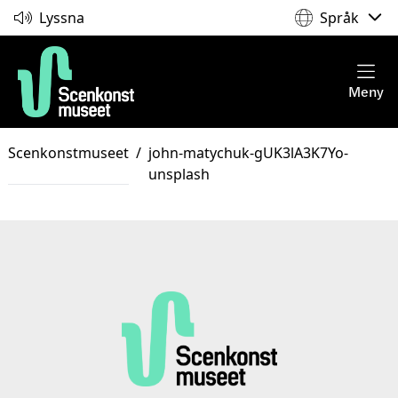
Lyssna
Språk
Meny
Scenkonstmuseet
/
john-matychuk-gUK3lA3K7Yo-
unsplash