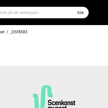
Sök
eet
/
_DSF8583