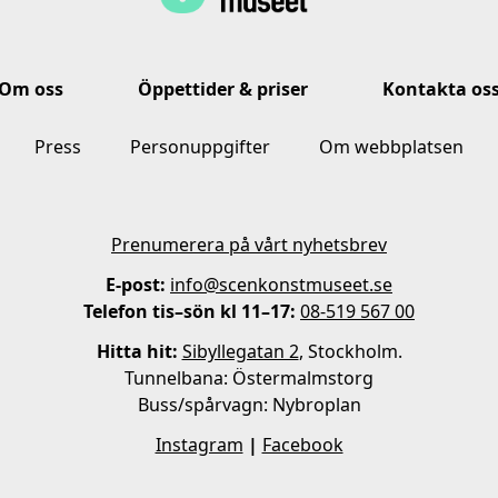
Om oss
Öppettider & priser
Kontakta os
Press
Personuppgifter
Om webbplatsen
Prenumerera på vårt nyhetsbrev
E-post:
info@scenkonstmuseet.se
Telefon tis–sön kl 11–17:
08-519 567 00
Hitta hit:
Sibyllegatan 2
, Stockholm.
Tunnelbana: Östermalmstorg
Buss/spårvagn: Nybroplan
Instagram
|
Facebook