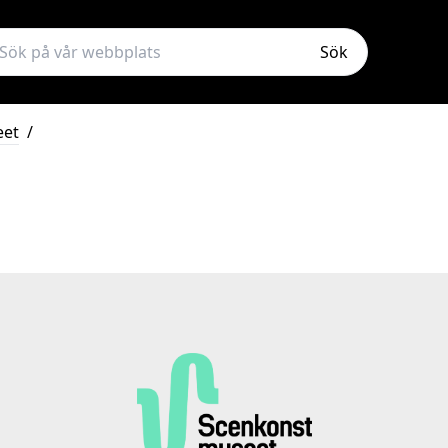
Sök
eet
/