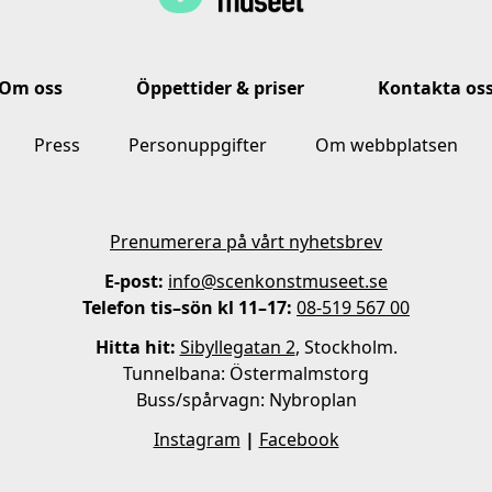
Om oss
Öppettider & priser
Kontakta os
Press
Personuppgifter
Om webbplatsen
Prenumerera på vårt nyhetsbrev
E-post:
info@scenkonstmuseet.se
Telefon tis–sön kl 11–17:
08-519 567 00
Hitta hit:
Sibyllegatan 2
, Stockholm.
Tunnelbana: Östermalmstorg
Buss/spårvagn: Nybroplan
Instagram
|
Facebook