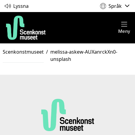
Lyssna
Språk
Meny
Scenkonstmuseet
/
melissa-askew-AUXanrckXn0-
unsplash