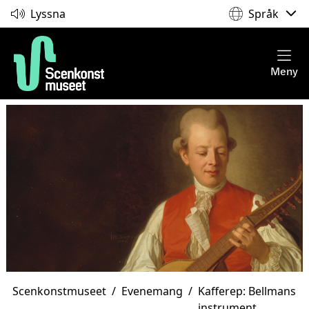
Lyssna
Språk
Meny
Scenkonstmuseet
/
Evenemang
/
Kafferep: Bellmans
instrument