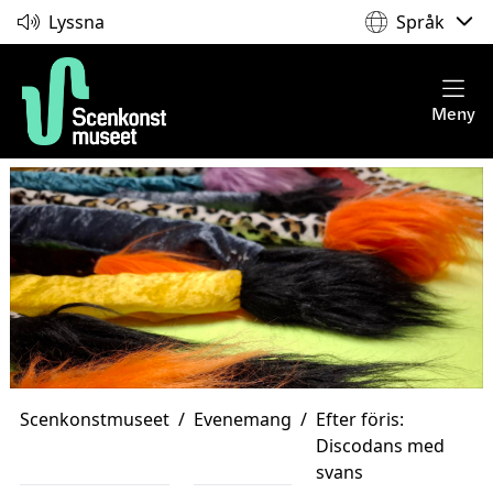
Lyssna
Språk
Meny
Scenkonstmuseet
/
Evenemang
/
Efter föris:
Discodans med
svans