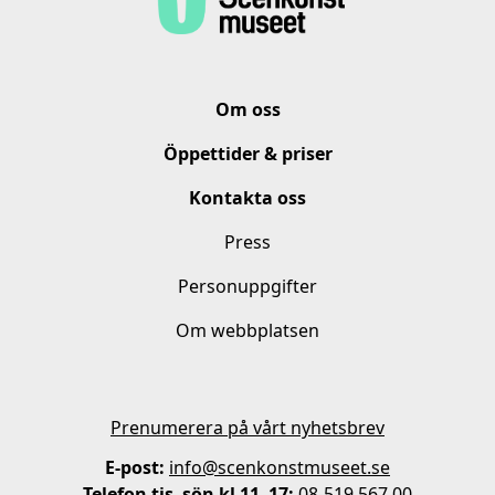
Om oss
Öppettider & priser
Kontakta oss
Press
Personuppgifter
Om webbplatsen
Prenumerera på vårt nyhetsbrev
E-post:
info@scenkonstmuseet.se
Telefon tis–sön kl 11–17:
08-519 567 00