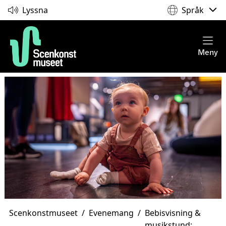
Lyssna
Språk
Meny
Scenkonstmuseet
/
Evenemang
/
Bebisvisning &
musikstund: