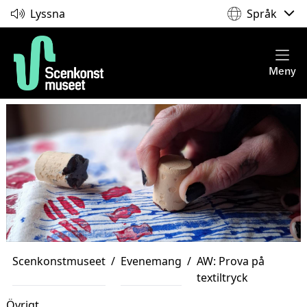
Lyssna
Språk
Meny
Scenkonstmuseet
/
Evenemang
/
AW: Prova på
textiltryck
Övrigt