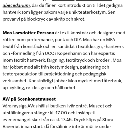
abecedarium
, där du får en kort introduktion till det gedigna
hantverk som ligger bakom varje unik teaterkostym. Sen
provar vi på blocktryck av skräp och skrot.
Moa Larsdotter Persson
är textilkonstnär och designer med
rötter inom performance, punk och DIY. Moa har en MFA –
textil från konstfack och en kandidat i textildesign, -hantverk
och -förmedling från UCC i Köpenhamn och har expertis
inom textilt hantverk: färgning, textiltryck och broderi. Moa
har jobbat med allt från kostymdesign, patinering och
teaterproduktion till projektledning och pedagogisk
verksamhet. Konstnärligt jobbar Moa mycket med återbruk,
up-cykling, re-design och hållbarhet.
AW på Scenkonstmuseet
Våra mysiga AW:s hålls i butiken i vår entré. Museet och
utställningarna stänger kl. 17.00 och insläpp till
evenemanget sker från ca kl. 17.45. Dryck köps på Stora
Bageriet innan start, då försäljning inte är möjlig under